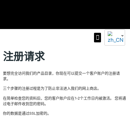
群众学校
自动植绒机
在线目录
联系我们
注册请求
要想完全访问我们的产品目录，你现在可以提交一个客户账户的注册请
求。
三个步骤的注册过程是为了防止非法进入我们的网上商店。
在简单检查您的资料后，您的客户账户应在1-2个工作日内被激活。 您将通
过电子邮件收到您的密码。
你的数据是通过SSL加密的。