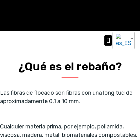
Escuela del Rebaño
Máquinas automáticas de flocado
Catálogo en línea
Contacte con
¿Qué es el rebaño?
Las fibras de flocado son fibras con una longitud de
aproximadamente 0,1 a 10 mm.
Cualquier materia prima, por ejemplo, poliamida,
viscosa, madera, metal, biomateriales compostables,