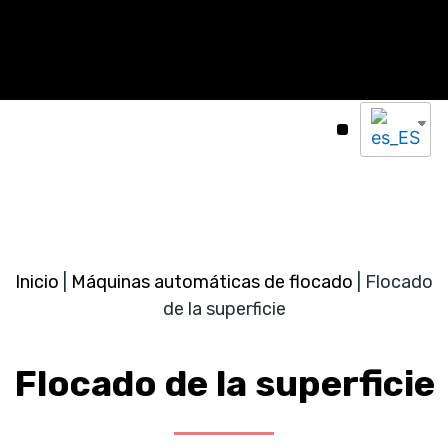
Escuela del Rebaño
Máquinas automáticas de flocado
Catálogo en línea
Contacte con
Inicio
|
Máquinas automáticas de flocado
|
Flocado
de la superficie
Flocado de la superficie