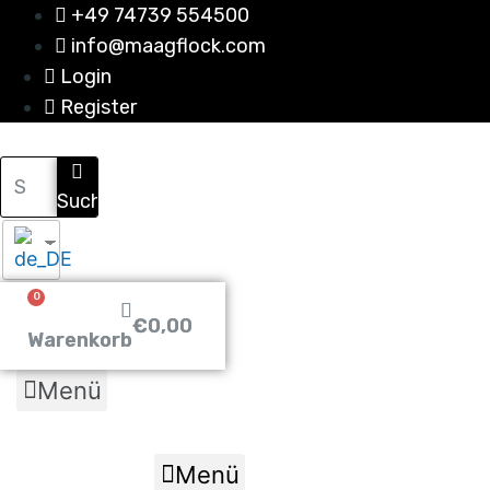
Zum
+49 74739 554500
Inhalt
info@maagflock.com
wechseln
Login
Register
Suche
0
€
0,00
Warenkorb
Menü
Online-Katalog
Mein Konto
Menü