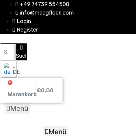
Zum
+49 74739 554500
Inhalt
info@maagflock.com
wechseln
Login
Register
Suche
0
€
0,00
Warenkorb
Menü
Online-Katalog
Mein Konto
Menü