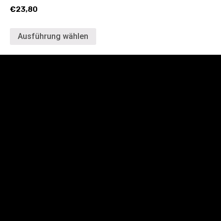
€
23,80
Ausführung wählen
Automatische Flockmaschinen
Formteilbeflockung
Eckennachbeflockung
Profilbeflockung
Flächenbeflockung
Malerwalzen Beflockung